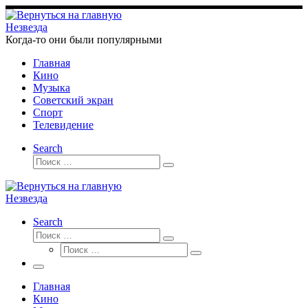
Перейти
к
Незвезда
содержимому
Когда-то они были популярными
Главная
Кино
Музыка
Советский экран
Спорт
Телевидение
Search
Поиск
Поиск
…
Незвезда
Search
Поиск
Поиск
Поиск
…
Поиск
…
Меню
Главная
Кино