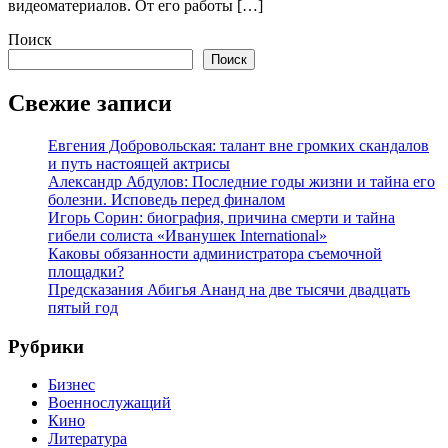
видеоматериалов. От его работы […]
Поиск
Поиск
Свежие записи
Евгения Добровольская: талант вне громких скандалов
и путь настоящей актрисы
Александр Абдулов: Последние годы жизни и тайна его
болезни. Исповедь перед финалом
Игорь Сорин: биография, причина смерти и тайна
гибели солиста «Иванушек International»
Каковы обязанности администратора съемочной
площадки?
Предсказания Абигья Ананд на две тысячи двадцать
пятый год
Рубрики
Бизнес
Военнослужащий
Кино
Литература