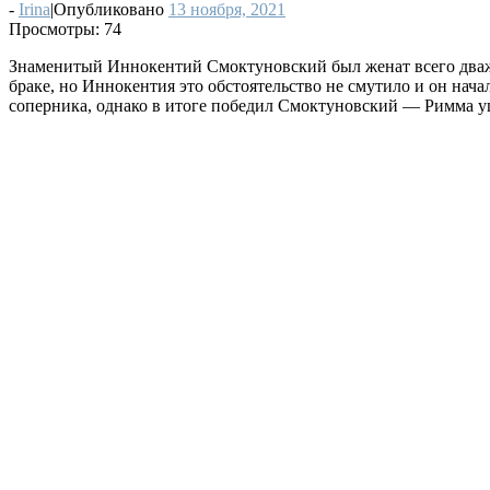
-
Irina
|
Опубликовано
13 ноября, 2021
Просмотры:
74
Знаменитый Иннокентий Смоктуновский был женат всего дваж
браке, но Иннокентия это обстоятельство не смутило и он нача
соперника, однако в итоге победил Смоктуновский — Римма уш