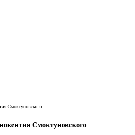
тия Смоктуновского
ннокентия Смоктуновского