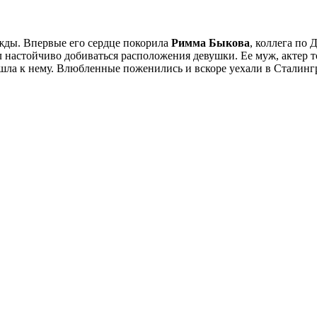
ды. Впервые его сердце покорила
Римма Быкова
, коллега по 
л настойчиво добиваться расположения девушки. Ее муж, актер то
ла к нему. Влюбленные поженились и вскоре уехали в Сталингра