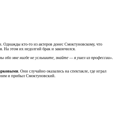
и. Однажды кто-то из актеров донес Смоктуновскому, что
я. На этом их недолгий брак и закончился.
 вы обо мне нигде не услышите, знайте — я ушел из профессии»
.
арковыми
. Они случайно оказались на спектакле, где играл
К ним и прибыл Смоктуновский.