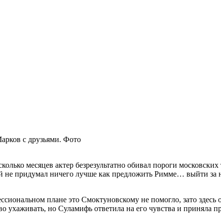
рков с друзьями. Фото
колько месяцев актер безрезультатно обивал пороги московских т
 не придумал ничего лучше как предложить Римме… выйти за не
фессиональном плане это Смоктуновскому не помогло, зато здес
о ухаживать, но Суламифь ответила на его чувства и приняла п