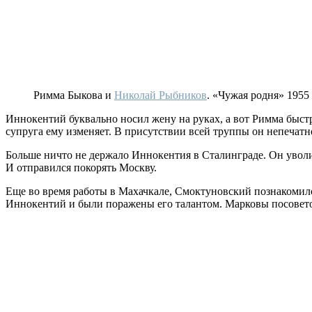
Римма Быкова и
Николай Рыбников
. «Чужая родня» 1955 
Иннокентий буквально носил жену на руках, а вот Римма быстро
супруга ему изменяет. В присутствии всей труппы он непечатно
Больше ничто не держало Иннокентия в Сталинграде. Он уволил
И отправился покорять Москву.
Еще во время работы в Махачкале, Смоктуновский познакомил
Иннокентий и были поражены его талантом. Марковы посовето