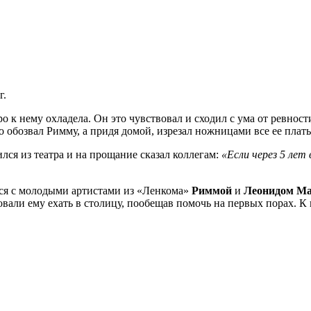
г.
 к нему охладела. Он это чувствовал и сходил с ума от ревност
 обозвал Римму, а придя домой, изрезал ножницами все ее плать
ся из театра и на прощание сказал коллегам:
«Если через 5 лет
ся с молодыми артистами из «Ленкома»
Риммой
и
Леонидом М
вали ему ехать в столицу, пообещав помочь на первых порах. 