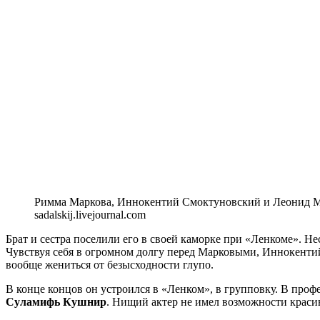
Римма Маркова, Иннокентий Смоктуновский и Леонид Ма
sadalskij.livejournal.com
Брат и сестра поселили его в своей каморке при «Ленкоме». Нес
Чувствуя себя в огромном долгу перед Марковыми, Иннокентий
вообще жениться от безысходности глупо.
В конце концов он устроился в «Ленком», в групповку. В про
Суламифь Кушнир
. Нищий актер не имел возможности красив