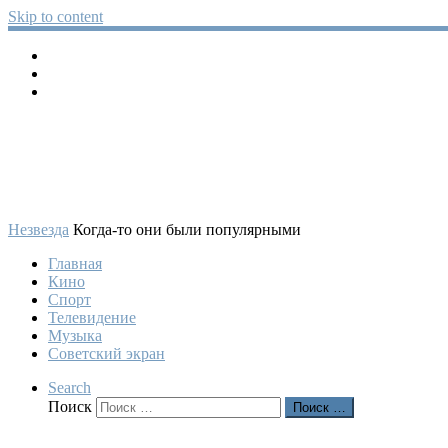
Skip to content
Незвезда
Когда-то они были популярными
Главная
Кино
Спорт
Телевидение
Музыка
Советский экран
Search
Поиск
Поиск …